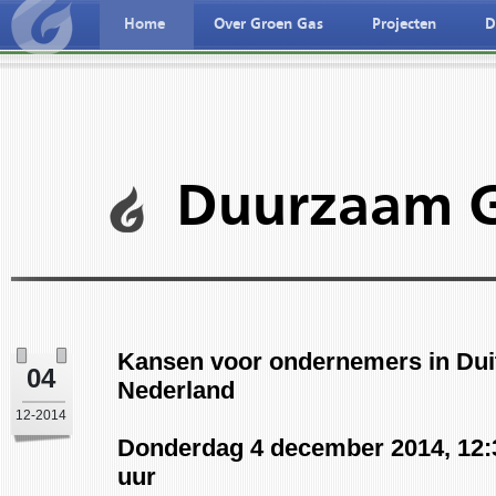
Home
Over Groen Gas
Projecten
D
ederlandse taal
Deutche spreche
Duurzaam G
Kansen voor ondernemers in Dui
04
Nederland
12-2014
Donderdag 4 december 2014, 12:3
uur