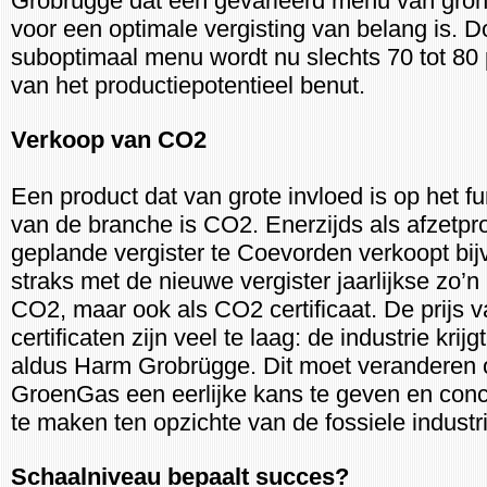
Grobrügge dat een gevarieerd menu van gron
voor een optimale vergisting van belang is. D
suboptimaal menu wordt nu slechts 70 tot 80
van het productiepotentieel benut.
Verkoop van CO2
Een product dat van grote invloed is op het f
van de branche is CO2. Enerzijds als afzetpr
geplande vergister te Coevorden verkoopt bij
straks met de nieuwe vergister jaarlijkse zo’n
CO2, maar ook als CO2 certificaat. De prijs
certificaten zijn veel te laag: de industrie krij
aldus Harm Grobrügge. Dit moet veranderen
GroenGas een eerlijke kans te geven en con
te maken ten opzichte van de fossiele industri
Schaalniveau bepaalt succes?