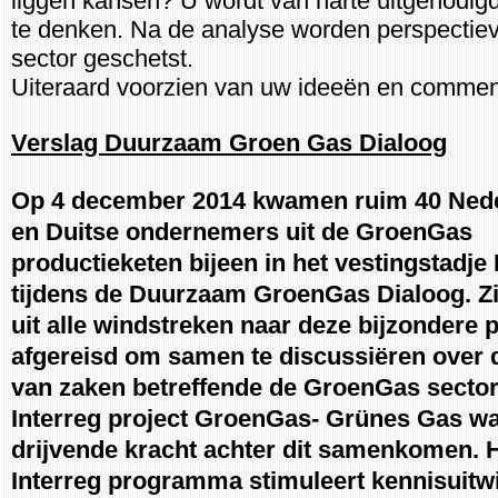
liggen kansen? U wordt van harte uitgenodi
te denken. Na de analyse worden perspectie
sector geschetst.
Uiteraard voorzien van uw ideeën en commen
Verslag Duurzaam Groen Gas Dialoog
Op 4 december 2014 kwamen ruim 40 Ned
en Duitse ondernemers uit de GroenGas
productieketen bijeen in het vestingstadje
tijdens de Duurzaam GroenGas Dialoog. Zi
uit alle windstreken naar deze bijzondere p
afgereisd om samen te discussiëren over 
van zaken betreffende de GroenGas sector
Interreg project GroenGas- Grünes Gas w
drijvende kracht achter dit samenkomen. 
Interreg programma stimuleert kennisuitw