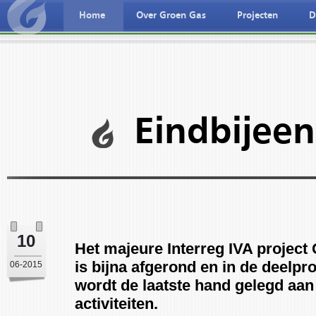
Home
Over Groen Gas
Projecten
D
ederlandse taal
Deutche spreche
Eindbijee
10
Het majeure Interreg IVA projec
is bijna afgerond en in de deelpr
06-2015
wordt de laatste hand gelegd aan
activiteiten.