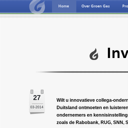
Home
Over Groen Gas
Pro
Nederlandse taal
Deutche spreche
In
27
Wilt u innovatieve collega-onde
03-2014
Duitsland ontmoeten en luisteren
ondernemers en kennisinstelling
zoals de Rabobank, RUG, SNN, St