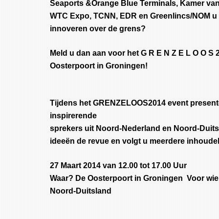
Seaports &Orange Blue Terminals, Kamer va
WTC Expo, TCNN, EDR en Greenlincs/NOM u te
innoveren over de grens?
Meld u dan aan voor het G R E N Z E L O O S 2
Oosterpoort in Groningen!
Tijdens het GRENZELOOS2014 event presente
inspirerende
sprekers uit Noord-Nederland en Noord-Duitsl
ideeën de revue en volgt u meerdere inhoude
27 Maart 2014 van 12.00 tot 17.00 Uur
Waar? De Oosterpoort in Groningen Voor wi
Noord-Duitsland