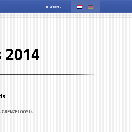
intranet
s 2014
ds
G GRENZELOOS14