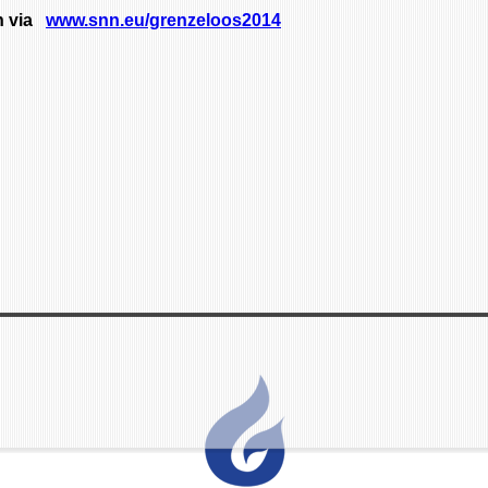
in via
www.snn.eu/grenzeloos2014