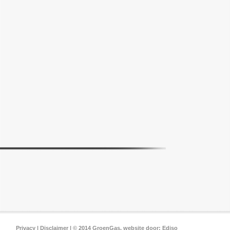
Privacy
|
Disclaimer
| © 2014 GroenGas, website door:
Ediso