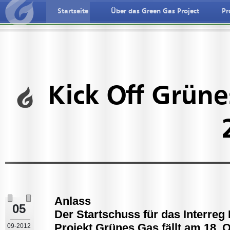
Startseite
Über das Green Gas Project
Pr
ederlandse taal
Deutche spreche
Kick Off Grün
Anlass
05
Der Startschuss für das Interreg 
Projekt Grünes Gas fällt am 18. 
09-2012