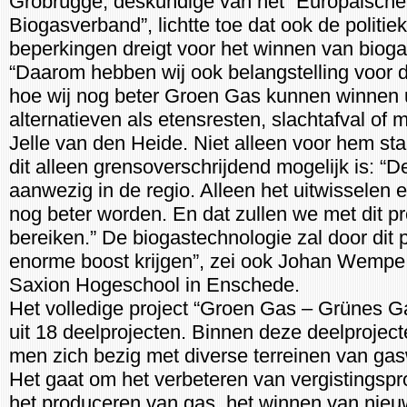
Grobrügge, deskundige van het “Europäische
Biogasverband”, lichtte toe dat ook de politie
beperkingen dreigt voor het winnen van bioga
“Daarom hebben wij ook belangstelling voor 
hoe wij nog beter Groen Gas kunnen winnen u
alternatieven als etensresten, slachtafval of m
Jelle van den Heide. Niet alleen voor hem sta
dit alleen grensoverschrijdend mogelijk is: “D
aanwezig in de regio. Alleen het uitwisselen 
nog beter worden. En dat zullen we met dit pr
bereiken.” De biogastechnologie zal door dit 
enorme boost krijgen”, zei ook Johan Wempe
Saxion Hogeschool in Enschede.
Het volledige project “Groen Gas – Grünes G
uit 18 deelprojecten. Binnen deze deelprojec
men zich bezig met diverse terreinen van gas
Het gaat om het verbeteren van vergistingspr
het produceren van gas, het winnen van nie