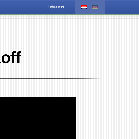
intranet
off