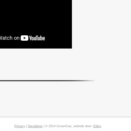
Privacy
|
Disclaimer
| © 2014 GroenGas, website door:
Ediso