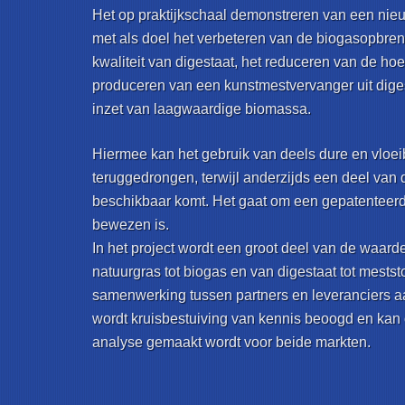
Het op praktijkschaal demonstreren van een nie
met als doel het verbeteren van de biogasopbren
kwaliteit van digestaat, het reduceren van de hoe
produceren van een kunstmestvervanger uit diges
inzet van laagwaardige biomassa.
Hiermee kan het gebruik van deels dure en vloe
teruggedrongen, terwijl anderzijds een deel van d
beschikbaar komt. Het gaat om een gepatenteerde
bewezen is.
In het project wordt een groot deel van de waar
natuurgras tot biogas en van digestaat tot mestst
samenwerking tussen partners en leveranciers a
wordt kruisbestuiving van kennis beoogd en ka
analyse gemaakt wordt voor beide markten.