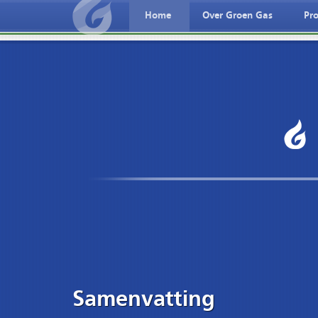
Home
Over Groen Gas
Pro
?id=pages/Projecten/De-n
?id=pages/Projecten
Samenvatting