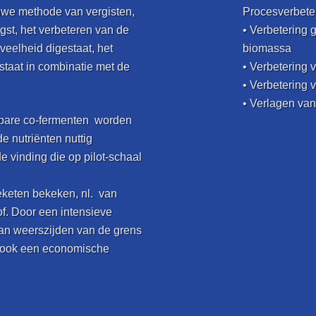
uwe methode van vergisten,
Procesverbete
gst, het verbeteren van de
• Verbetering
veelheid digestaat, het
biomassa
taat in combinatie met de
• Verbetering
• Verbetering 
• Verlagen van
ibare co-fermenten worden
e nutriënten nuttig
 vinding die op pilot-schaal
deketen bekeken, nl. van
of. Door een intensieve
an weerszijden van de grens
n ook een economische