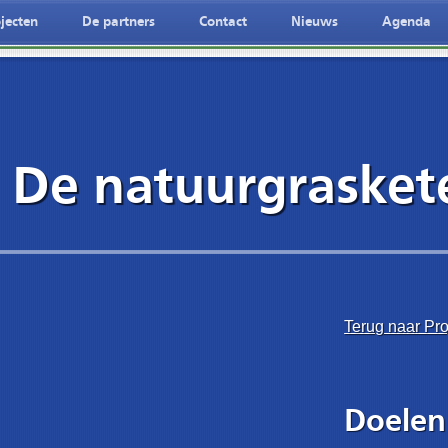
jecten
De partners
Contact
Nieuws
Agenda
atuurgrasketenNederlandse taal
/De-natuurgrasketen&hl=deDeutche spreche
De natuurgrasket
Terug naar Pro
Doelen